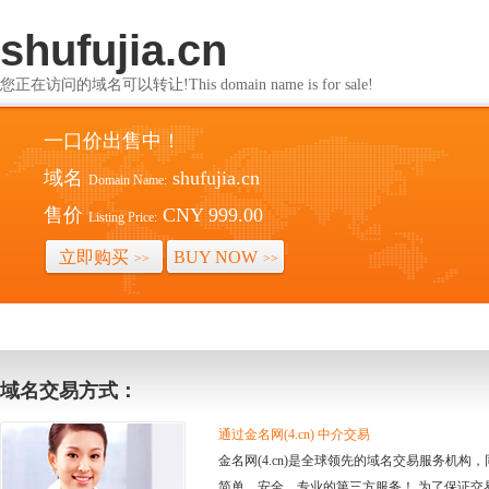
shufujia.cn
您正在访问的域名可以转让!This domain name is for sale!
一口价出售中！
域名
shufujia.cn
Domain Name:
售价
CNY 999.00
Listing Price:
立即购买
BUY NOW
>>
>>
域名交易方式：
通过金名网(4.cn) 中介交易
金名网(4.cn)是全球领先的域名交易服务机
简单、安全、专业的第三方服务！ 为了保证交