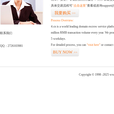
具体交易流程可
“点击这里”
查看或咨询support@
我要购买
>>
Process Overview:
4.cn is a world leading domain escrow service plat
million RMB transaction volume every year. We promi
联系我们
5 workdays.
For detailed process, you can
“visit here”
or contact
QQ：2726103981
BUY NOW
>>
Copyright © 1998 -2025 www